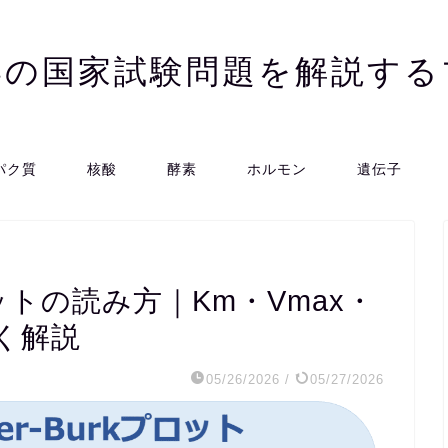
学の国家試験問題を解説する
パク質
核酸
酵素
ホルモン
遺伝子
kプロットの読み方｜Km・Vmax・
く解説
05/26/2026
/
05/27/2026