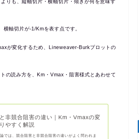
力よりも、
縦軸切片・横軸切片・傾きが何を意味す
、横軸切片が
-1/Km
を表す点です。
が変化するため、Lineweaver-Burkプロットの
kプロットの読み方を、Km・Vmax・阻害様式とあわせて
と非競合阻害の違い｜Km・Vmaxの変
りやすく解説
度論では、競合阻害と非競合阻害の違いがよく問われま