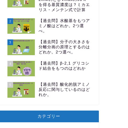
を得る基質濃度は？ミカエ
リス・メンテン式で計算
【過去問】水酸基をもつア
2
ミノ酸はどれか。2つ選
べ。
【過去問】分子の大きさを
3
分離分画の原理とするのは
どれか。2つ選べ。
【過去問】β-2,1 グリコシ
4
ド結合をもつのはどれか
【過去問】酸化的脱アミノ
5
反応に関与しているのはど
れか。
カテゴリー