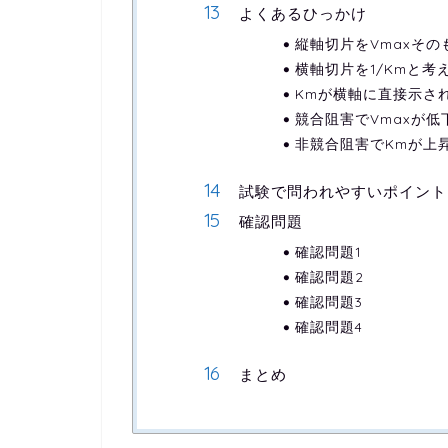
よくあるひっかけ
縦軸切片をVmaxそ
横軸切片を1/Kmと考
Kmが横軸に直接示さ
競合阻害でVmaxが
非競合阻害でKmが上
試験で問われやすいポイント
確認問題
確認問題1
確認問題2
確認問題3
確認問題4
まとめ