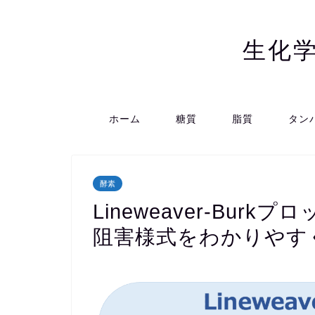
生化
ホーム
糖質
脂質
タン
酵素
Lineweaver-Bur
阻害様式をわかりやす