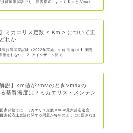
技師国家試験でも、阻害様式によって Km と Vmax ...
】ミカエリス定数 < Km > について正
どれか
検査技師国家試験（2022年実施）午前 問題44 1. 測定
影響されない。 2. アイソザイム間で...
解説】Km値が2mMのときVmaxの
得る基質濃度は？ミカエリス・メンテン
国家試験では、ミカエリス定数 Km や最大反応速度
ど、酵素反応速度論に関する問題が毎年のように出題されま