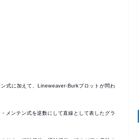
テン式に加えて、
Lineweaver-Burkプロット
が問わ
カエリス・メンテン式を逆数にして直線として表したグラ