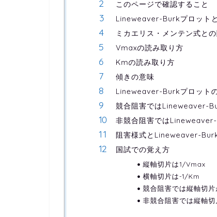
このページで確認すること
Lineweaver-Burkプロット
ミカエリス・メンテン式との
Vmaxの読み取り方
Kmの読み取り方
傾きの意味
Lineweaver-Burkプロッ
競合阻害ではLineweaver
非競合阻害ではLineweave
阻害様式とLineweaver-B
国試での覚え方
縦軸切片は1/Vmax
横軸切片は-1/Km
競合阻害では縦軸切片
非競合阻害では縦軸切