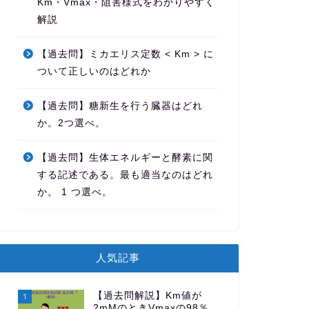
Km・Vmax・阻害様式をわかりやすく
解説
【過去問】ミカエリス定数 < Km > に
ついて正しいのはどれか
【過去問】糖新生を行う臓器はどれ
か。2つ選べ。
【過去問】生体エネルギーと酵素に関
する記述である。最も適当なのはどれ
か。 1 つ選べ。
人気記事
【過去問解説】Km値が
1
2mMのときVmaxの98％