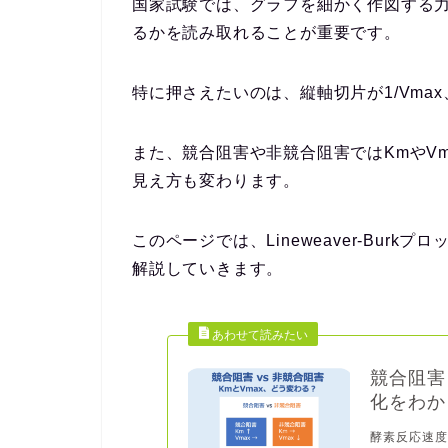
国家試験では、グラフを細かく作図する
るか
を読み取れることが重要です。
特に押さえたいのは、縦軸切片が
1/Vmax
また、競合阻害や非競合阻害ではKmやVmax
見え方も変わります。
このページでは、Lineweaver-Bur
解説していきます。
競合阻害
化をわか
酵素反応速