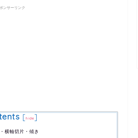
ポンサーリンク
tents
[
]
hide
・横軸切片・傾き