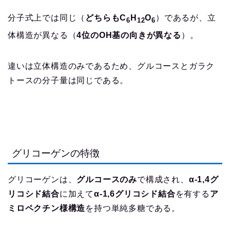
分子式上では同じ（
どちらもC
H
O
）であるが、立
6
12
6
体構造が異なる（
4位のOH基の向きが異なる
）。
違いは立体構造のみであるため、グルコースとガラク
トースの分子量は同じである。
グリコーゲンの特徴
グリコーゲンは、
グルコースのみ
で構成され、
α-1,4グ
リコシド結合
に加えて
α-1,6グリコシド結合
を有する
ア
ミロペクチン様構造
を持つ単純多糖である。