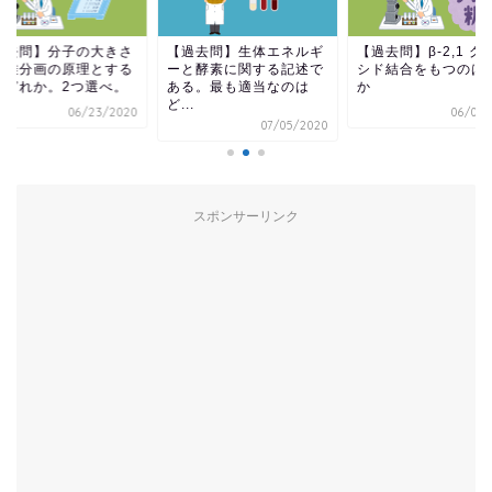
過去問】分子の大きさ
【過去問】生体エネルギ
【過去問】β-2,1 グ
分離分画の原理とする
ーと酵素に関する記述で
シド結合をもつのは
はどれか。2つ選べ。
ある。最も適当なのは
か
ど...
06/23/2020
06/07/
07/05/2020
スポンサーリンク