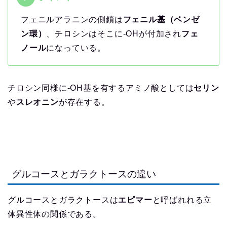
フェニルアラニンの側鎖は
フェニル基（ベンゼ
ン環）
、チロシンはそこに-OHが付加され
フェ
ノール
になっている。
チロシン同様に-OH基を有するアミノ酸としては
セリン
や
スレオニン
が存在する。
グルコースとガラクトースの違い
グルコースとガラクトースは
エピマー
と呼ばれれる立
体異性体の関係である。