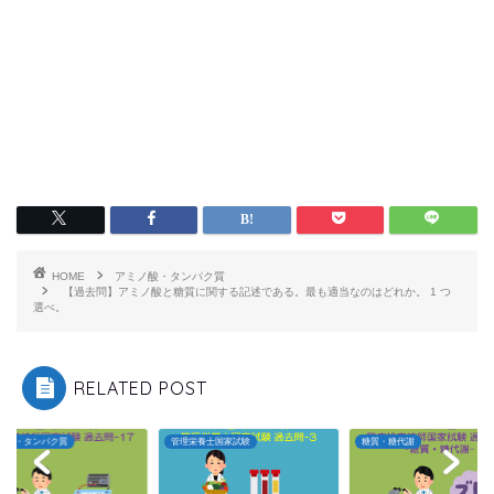
HOME
アミノ酸・タンパク質
【過去問】アミノ酸と糖質に関する記述である。最も適当なのはどれか。 1 つ
選べ。
RELATED POST
ノ酸・タンパク質
管理栄養士国家試験
糖質・糖代謝