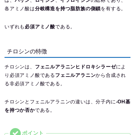
は、
バリン
、
ロイシン
、
イソロイシン
の総称であり、
各アミノ酸は
分岐構造を持つ脂肪族の側鎖
を有する。
いずれも
必須アミノ酸
である。
チロシンの特徴
チロシンは、
フェニルアラニンヒドロキシラーゼ
によ
り必須アミノ酸である
フェニルアラニン
から合成され
る非必須アミノ酸である。
チロシンとフェニルアラニンの違いは、分子内に
-OH基
を持つか否か
である。